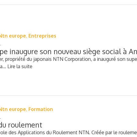
Ntn europe
,
Entreprises
e inaugure son nouveau siège social à A
r, propriété du japonais NTN Corporation, a inauguré son super
 la…
Lire la suite
Ntn europe
,
Formation
 du roulement
ole des Applications du Roulement NTN. Créée par le roulemen