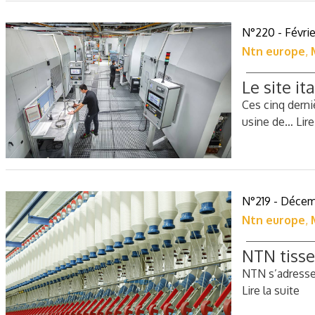
N°220 - Févri
Ntn europe
,
Le site i
Ces cinq derni
usine de…
Lire
N°219 - Déce
Ntn europe
,
NTN tisse 
NTN s’adresse 
Lire la suite