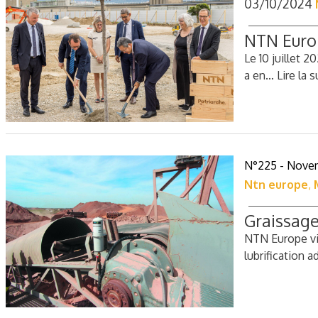
03/10/2024
NTN Europ
Le 10 juillet 
a en…
Lire la s
N°225 - Nove
Ntn europe
,
Graissage
NTN Europe vi
lubrification 