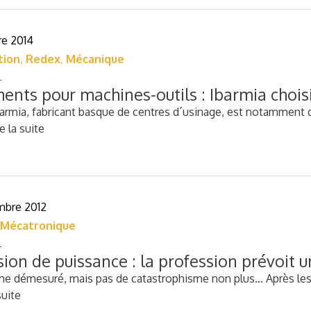
re 2014
tion
,
Redex
,
Mécanique
ents pour machines-outils : Ibarmia choi
armia, fabricant basque de centres d´usinage, est notamment dû
re la suite
mbre 2012
Mécatronique
ion de puissance : la profession prévoit u
me démesuré, mais pas de catastrophisme non plus… Après les
suite