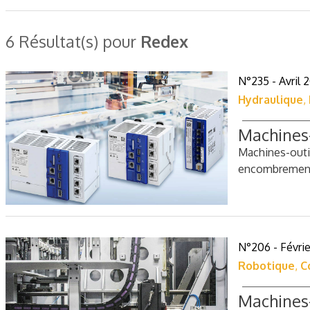
6 Résultat(s) pour
Redex
N°235 - Avril 
Hydraulique
,
Machines-
Machines-outil
encombreme
N°206 - Févri
Robotique
,
C
Machines-