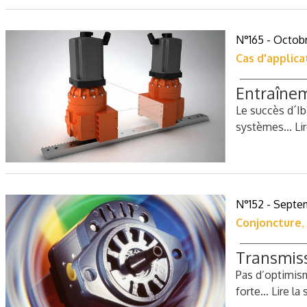
N°165 - Octob
Cas d'applica
Entraînem
Le succès d´Ib
systèmes…
Li
N°152 - Septe
Conjoncture
,
Transmiss
Pas d’optimis
forte…
Lire la 