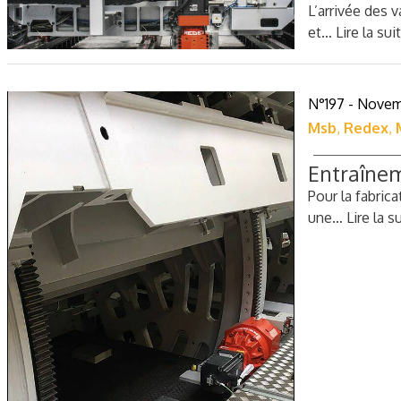
L’arrivée des 
et…
Lire la sui
N°197 - Novem
Msb
,
Redex
,
Entraînem
Pour la fabric
une…
Lire la s