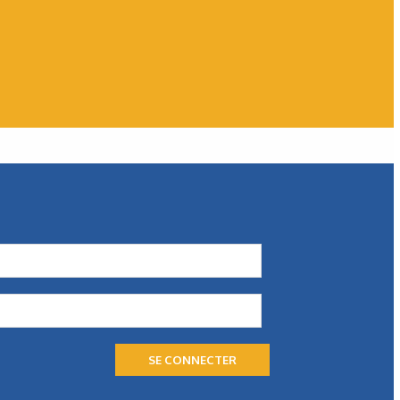
WEG
Des solutions économes en
énergie
WEG présente une palette de solutions économe en
énergie, dont le moteur W80 AXgen. Toutes sont conçues
pour aider les exploitants à faire face…
SE CONNECTER