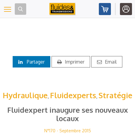
Panneau de gestion des cookies
Toggle navigation
Partager
Imprimer
Email
Hydraulique
Fluidexperts
Stratégie
,
,
Fluidexpert inaugure ses nouveaux
locaux
N°170 - Septembre 2015