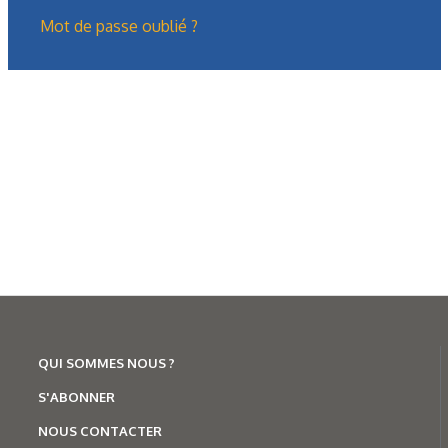
Les derniers articles sur ce
Mot de passe oublié ?
thème
QUI SOMMES NOUS ?
S'ABONNER
Formation
Présentation générale des treuils
NOUS CONTACTER