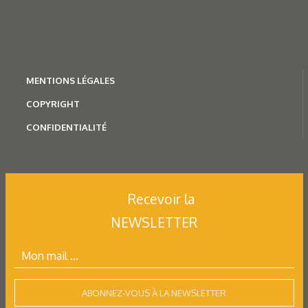
hydrauliques (2/2)
Dans la première partie, nous avions présenté le treuil : ses
fonctions, ses domaines d’utilisation, sa composition
MENTION
S LÉGALES
mécanique, son…
COPYRIGHT
CONFIDENTIALITÉ
Recevoir la
NEWSLETTER
ABONNEZ-VOUS À LA NEWSLETTER
Mécatronique