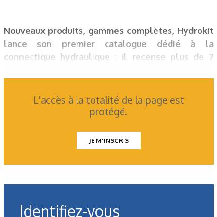
Nouveaux produits, gammes complètes, Hydrokit
lance son premier catalogue dédié à la
connectique hydraulique : il recense plus de 7
000 références avec huit catégories de produits
dans le domaine de la connectique : flexibles,
colliers/tubes/brides, raccords, coupleurs,
L'accès à la totalité de la page est
multicoupleurs, vannes, lavage et joints.
protégé.
JE M'INSCRIS
Identifiez-vous