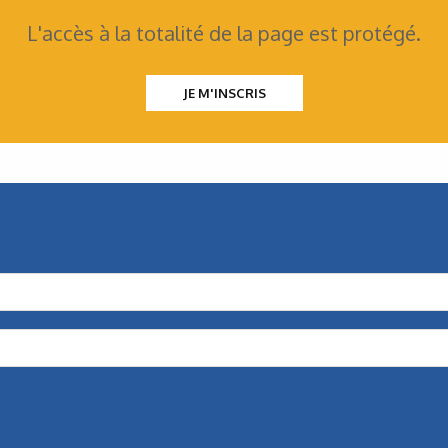
L'accès à la totalité de la page est protégé.
JE M'INSCRIS
Mécatronique
Une gamme modulaire
pour les entraînements
Avec sa gamme de produits modulaires, Nord Drivesystems
propose de multiples combinaisons de moteurs,
de réducteurs et de composants électroniques…