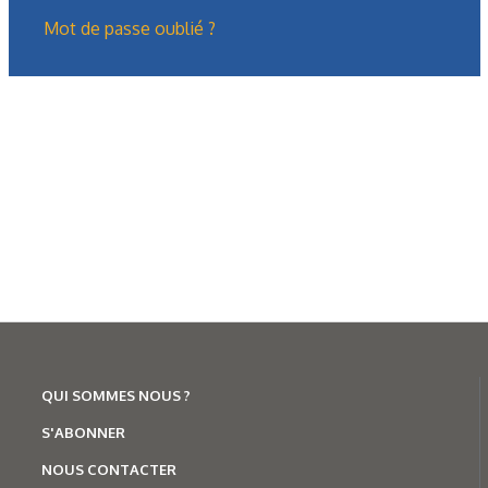
Mot de passe oublié ?
16/04/2026
OI Technologies
,
Hydrauliques
Outils de tests et de connexion
FasTest
QUI SOMMES NOUS ?
S'ABONNER
NOUS CONTACTER