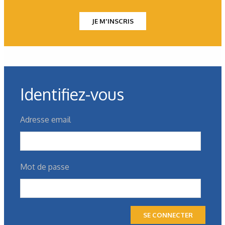
JE M'INSCRIS
Identifiez-vous
N°243 - Mai/Juin 2026
Adresse email
Étanchéité
Le secteur face au casse-tête des
PFAS
Mot de passe
SE CONNECTER