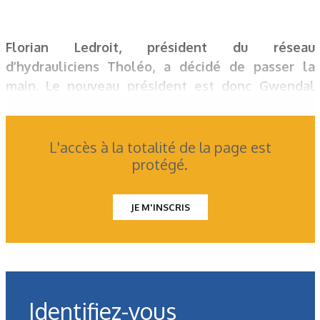
Florian Ledroit, président du réseau
d’hydrauliciens Tholéo, a décidé de passer la
main. Le nouveau président est donc Gwendal
Conan, qui représente la société Hydraumel,
basée à Saint-Barthélemy ­d’Anjou (Maine-et-
Loire).
L'accès à la totalité de la page est
protégé.
JE M'INSCRIS
Identifiez-vous