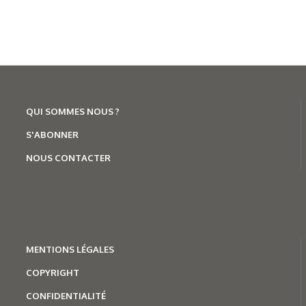
QUI SOMMES NOUS ?
S'ABONNER
29/06/2026
NOUS CONTACTER
Robotique
,
Entreprises
Flex et Teradyne Robotics
étendent leur partenariat dans
l’automatisation
MENTION
S LÉGALES
COPYRIGHT
CONFIDENTIALITÉ