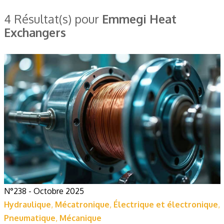
4 Résultat(s) pour
Emmegi Heat
Exchangers
N°238 - Octobre 2025
Hydraulique
,
Mécatronique
,
Électrique et électronique
,
Pneumatique
,
Mécanique