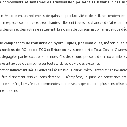
e composants et systèmes de transmission peuvent se baser sur des argu
en évidemment les recherches de gains de productivité et de meilleurs rendements 
t en espèces sonnantes et trébuchantes, elles ont toutes les chances de faire parti
es des uns et des autres en attestent. Les gains de consommation énergétique déco
s de composants de transmission hydrauliques, pneumatiques, mécaniques et
es notions de ROI et de TCO
(« Return on Investment » et « Total Cost of Ownershi
es dégagées par les solutions retenues. Ces deux concepts sont de mieux en mieux an
résent au lieu de s’inscrire sur toute la durée de vie des systèmes.
otion intimement liée à l’efficacité énergétique car en découlant tout naturellem
 être pleinement pris en considération. Il n’empêche, la prise de conscience e
de ce numéro, l’arrivée aux commandes de nouvelles générations plus sensibilisées
r en ce sens.