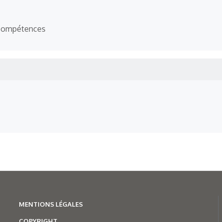
 compétences
MENTION
S LÉGALES
COPYRIGHT