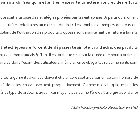
ments chiffrés qui mettent en valeur le caractère concret des efforts
qui sont à la base des stratégies prônées par les entreprises. A partir du moment
e des critères prioritaires au moment du choix. Les nombreux exemples qui nous ont
ulant de l’utilisation des produits proposés sont maintenant de nature à faire la
 électriques s’efforcent de dépasser le simple prix d’achat des produits
p » en bon français !). Tant il est vrai que c’est sur la durée que pourra vraiment
crés dans l’esprit des utilisateurs, même si, crise oblige, les raisonnements sont
ent, les arguments avancés doivent être encore soutenus par un certain nombre de
st réelle et les choses évoluent progressivement. Comme nous l’explique un des
 à ce type de problématique - car n’ayant pas connu l’ère de l’énergie abondante
Alain Vandewynckele, Rédacteur en chef