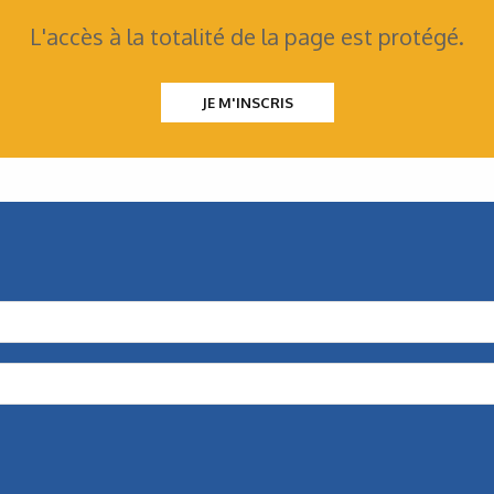
L'accès à la totalité de la page est protégé.
JE M'INSCRIS
Hydraulique
,
Formation
,
In Situ
Présentation générale des treuils
hydrauliques (1/2)
Cette première partie présente le treuil sous différents
angles : fonctions, domaines d’utilisation, composition
mécanique, architecture…