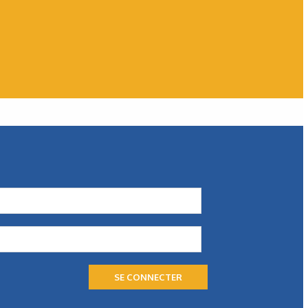
Hydraulique
,
SEDIAP Hydraulics
SEDIAP Hydraulics conçoit
un banc de tests XXL
Après une phase de test réalisée en 2025, sa fabrication
s’est terminée fin décembre de la même année.
Il est pleinement opérationnel…
SE CONNECTER