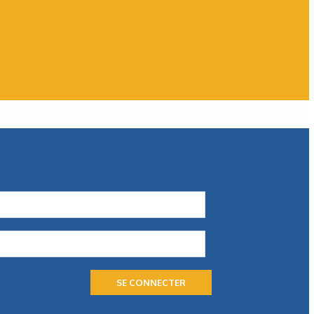
WEG
Des solutions économes en
énergie
WEG présente une palette de solutions économe en
énergie, dont le moteur W80 AXgen. Toutes sont conçues
pour aider les exploitants à faire face…
SE CONNECTER