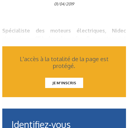
01/04/2019
Spécialiste des moteurs électriques, Nidec
s’associe au CEA dans le cadre d’un partenariat
stratégique d’une durée de cinq ans afin de
développer ses futures générations de produits
L'accès à la totalité de la page est
pour l’industrie.
protégé.
JE M'INSCRIS
Identifiez-vous