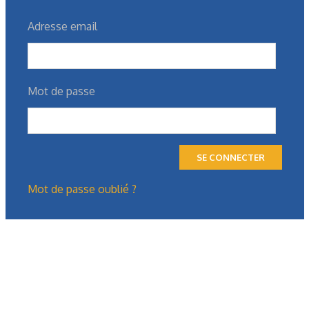
Adresse email
Mot de passe
SE CONNECTER
Mot de passe oublié ?
10/07/2026
NTN Europe
,
Entreprises
NTN Europe inaugure son
nouveau siège social à Annecy
Le roulementier, propriété du japonais NTN Corporation, a