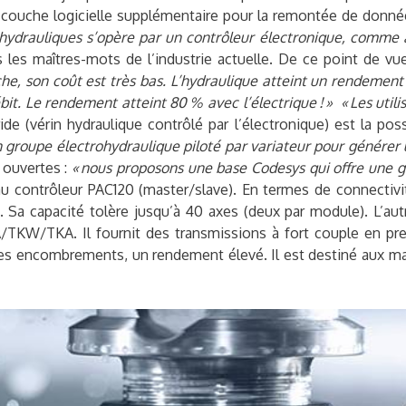
e couche logicielle supplémentaire pour la remontée de donné
s hydrauliques s’opère par un contrôleur électronique, comme
les maîtres-mots de l’industrie actuelle. De ce point de vue,
he, son coût est très bas. L’hydraulique atteint un rendement
it. Le rendement atteint 80 % avec l’électrique ! » « Les ut
de (vérin hydraulique contrôlé par l’électronique) est la poss
n groupe électrohydraulique piloté par variateur pour générer 
 ouvertes :
« nous proposons une base Codesys qui offre une g
contrôleur PAC120 (master/slave). En termes de connectivité
 Sa capacité tolère jusqu’à 40 axes (deux par module). L’a
KW/TKA. Il fournit des transmissions à fort couple en premi
es encombrements, un rendement élevé. Il est destiné aux march