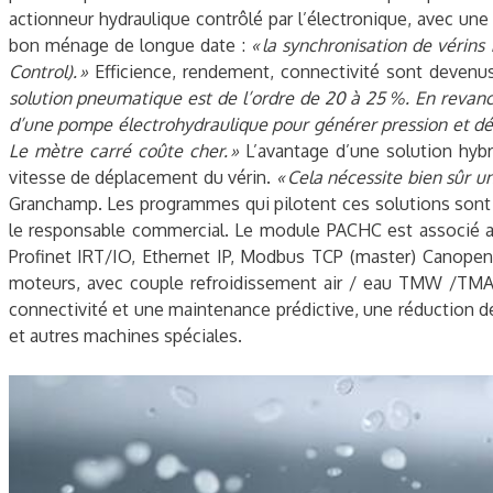
actionneur hydraulique contrôlé par l’électronique, avec un
bon ménage de longue date :
« la synchronisation de vérin
Control). »
Efficience, rendement, connectivité sont devenus 
solution pneumatique est de l’ordre de 20 à 25 %. En revanc
d’une pompe électrohydraulique pour générer pression et déb
Le mètre carré coûte cher. »
L’avantage d’une solution hybri
vitesse de déplacement du vérin.
« Cela nécessite bien sûr u
Granchamp. Les programmes qui pilotent ces solutions sont
le responsable commercial. Le module PACHC est associé au 
Profinet IRT/IO, Ethernet IP, Modbus TCP (master) Canopen.
moteurs, avec couple refroidissement air / eau TMW /TMA/T
connectivité et une maintenance prédictive, une réduction d
et autres machines spéciales.