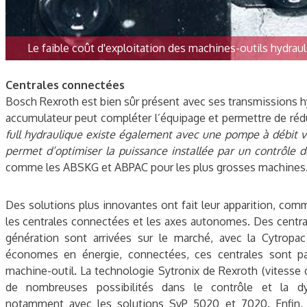
Le faible coût d'exploitation des machines-outils hydraul
Centrales connectées
Bosch Rexroth est bien sûr présent avec ses transmissions h
accumulateur peut compléter l’équipage et permettre de réduir
full hydraulique existe également avec une pompe à débit v
permet d’optimiser la puissance installée par un contrôle
comme les ABSKG et ABPAC pour les plus grosses machines
Des solutions plus innovantes ont fait leur apparition, com
les centrales connectées et les axes autonomes. Des centr
génération sont arrivées sur le marché, avec la Cytropa
économes en énergie, connectées, ces centrales sont pa
machine-outil. La technologie Sytronix de Rexroth (vitesse 
de nombreuses possibilités dans le contrôle et la d
notamment avec les solutions SvP 5020 et 7020. Enfin