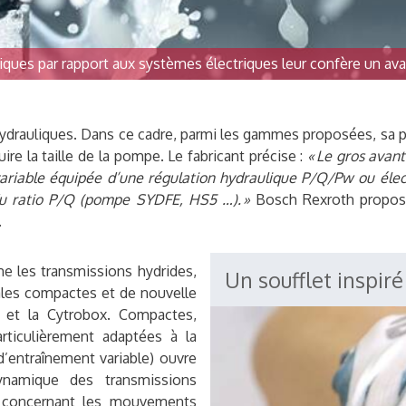
iques par rapport aux systèmes électriques leur confère un avan
ydrauliques. Dans ce cadre, parmi les gammes proposées, sa p
e la taille de la pompe. Le fabricant précise :
« Le gros avant
ariable équipée d’une régulation hydraulique P/Q/Pw ou élec
 du ratio P/Q (pompe SYDFE, HS5 …). »
Bosch Rexroth propose
.
me les transmissions hydrides,
Un soufflet inspiré
ales compactes et de nouvelle
c et la Cytrobox. Compactes,
rticulièrement adaptées à la
d’entraînement variable) ouvre
ynamique des transmissions
, concernant les mouvements