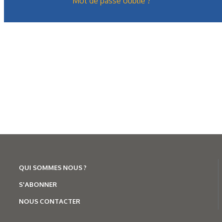
Mot de passe oublié ?
Chaînes porte-câbles hautes
performances pour terminaux
portuaires
QUI SOMMES NOUS ?
S'ABONNER
NOUS CONTACTER