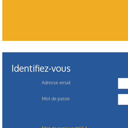
Les derniers articles sur ce
Identifiez-vous
Adresse email
Mot de passe
N°243 - Mai/Juin 2026
Tsubaki Kabelschlepp
,
Mécanique