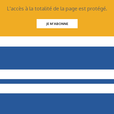
L'accès à la totalité de la page est protégé.
 thème
JE M'ABONNE
N°240 - Décembre 2025
Schaeffler
,
Mécanique