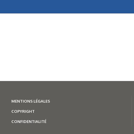
Schaeffler étend sa gamme
pour les machines-outils
MENTION
S LÉGALES
COPYRIGHT
CONFIDENTIALITÉ