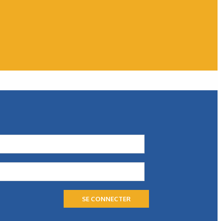
SE CONNECTER
N°240 - Décembre 2025
Tsubaki Kabelschlepp
,
Mécanique