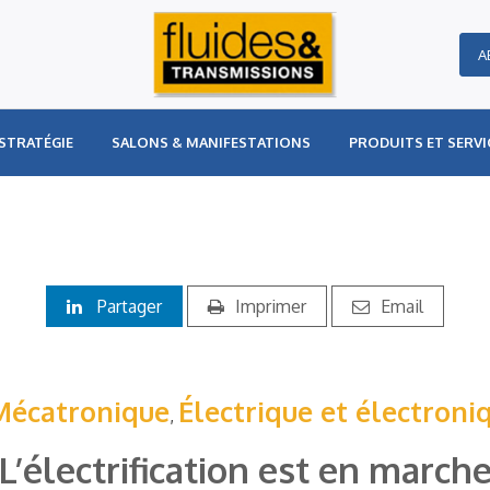
A
STRATÉGIE
SALONS & MANIFESTATIONS
PRODUITS ET SERVI
Partager
Imprimer
Email
Mécatronique
Électrique et électroni
,
L’électrification est en march