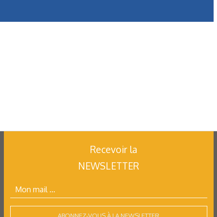
Des chaînes porte-câbles
pour sécuriser le transport
Recevoir la
NEWSLETTER
ABONNEZ-VOUS À LA NEWSLETTER