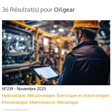
36 Résultat(s) pour
Oilgear
N°239 - Novembre 2025
Hydraulique
,
Mécatronique
,
Électrique et électronique
,
Pneumatique
,
Maintenance
,
Mécanique