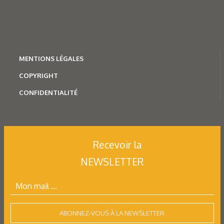
N°240 - Décembre 2025
Schaeffler
,
Mécanique
Schaeffler étend sa gamme
pour les machines-outils
MENTION
S LÉGALES
COPYRIGHT
CONFIDENTIALITÉ
Recevoir la
NEWSLETTER
ABONNEZ-VOUS À LA NEWSLETTER
N°240 - Décembre 2025