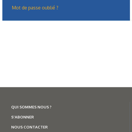
N°243 - Mai/Juin 2026
Mot de passe oublié ?
Tsubaki Kabelschlepp
,
Mécanique
Chaînes porte-câbles hautes
performances pour terminaux
portuaires
QUI SOMMES NOUS ?
S'ABONNER
NOUS CONTACTER