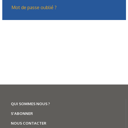
Mot de passe oublié ?
Formation
Présentation générale des treuils
hydrauliques (2/2)
Dans la première partie, nous avions présenté le treuil : ses
fonctions, ses domaines d’utilisation, sa composition
mécanique, son…
QUI SOMMES NOUS ?
S'ABONNER
NOUS CONTACTER