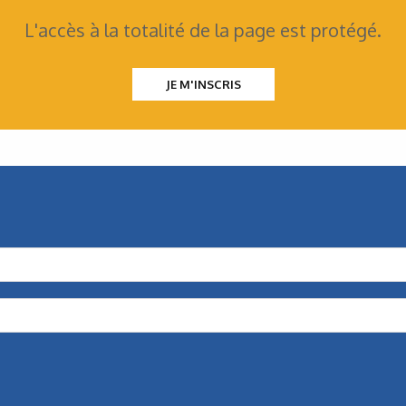
L'accès à la totalité de la page est protégé.
JE M'INSCRIS
Mécatronique
Une gamme modulaire
pour les entraînements
Avec sa gamme de produits modulaires, Nord Drivesystems
propose de multiples combinaisons de moteurs,
de réducteurs et de composants électroniques…