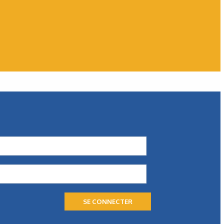
WEG
Des solutions économes en
énergie
WEG présente une palette de solutions économe en
énergie, dont le moteur W80 AXgen. Toutes sont conçues
pour aider les exploitants à faire face…
SE CONNECTER