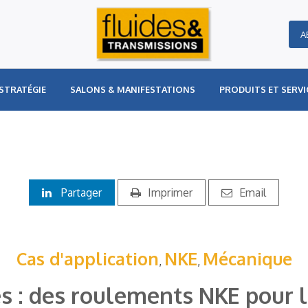
A
STRATÉGIE
SALONS & MANIFESTATIONS
PRODUITS ET SERVI
Partager
Imprimer
Email
Cas d'application
NKE
Mécanique
,
,
s : des roulements NKE pour l