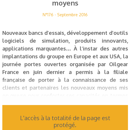
moyens
N°176 - Septembre 2016
Nouveaux bancs d’essais, développement d’outils
logiciels de simulation, produits innovants,
applications marquantes… À l’instar des autres
implantations du groupe en Europe et aux USA, la
journée portes ouvertes organisée par Oilgear
France en juin dernier a permis à la filiale
française de porter à la connaissance de ses
clients et partenaires les nouveaux moyens mis
en œuvre pour conforter ses capacités en termes
de réalisation clés en main de grands projets
alliant hydraulique et contrôle-commande.
L'accès à la totalité de la page est
protégé.