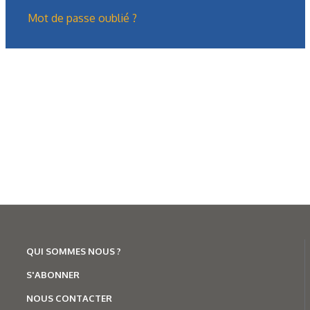
Mot de passe oublié ?
Formation
Présentation générale des treuils
hydrauliques (2/2)
QUI SOMMES NOUS ?
S'ABONNER
Dans la première partie, nous avions présenté le treuil : ses
fonctions, ses domaines d’utilisation, sa composition
NOUS CONTACTER