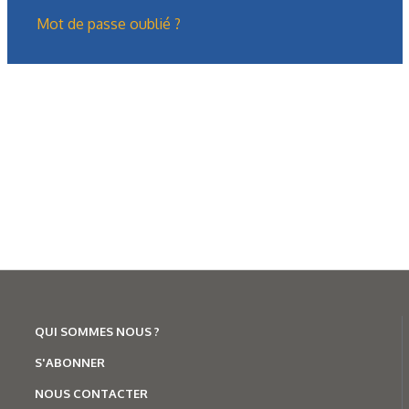
Mot de passe oublié ?
Formation
Présentation générale des treuils
hydrauliques (2/2)
Dans la première partie, nous avions présenté le treuil : ses
fonctions, ses domaines d’utilisation, sa composition
mécanique, son…
QUI SOMMES NOUS ?
S'ABONNER
NOUS CONTACTER