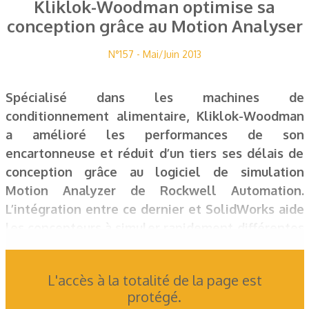
Kliklok-Woodman optimise sa
conception grâce au Motion Analyser
N°157 - Mai/Juin 2013
Spécialisé dans les machines de
conditionnement alimentaire, Kliklok-Woodman
a amélioré les performances de son
encartonneuse et réduit d’un tiers ses délais de
conception grâce au logiciel de simulation
Motion Analyzer de Rockwell Automation.
L’intégration entre ce dernier et SolidWorks aide
les concepteurs à simuler rapidement différentes
options de moteur afin de choisir la solution
optimale, et ce, sans avoir à acheter de logiciels
L'accès à la totalité de la page est
propriétaires auprès d’un fournisseur externe.
protégé.