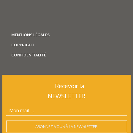
MENTION
S LÉGALES
COPYRIGHT
CONFIDENTIALITÉ
Mécatronique
Une gamme modulaire
pour les entraînements
Recevoir la
NEWSLETTER
Avec sa gamme de produits modulaires, Nord Drivesystems
propose de multiples combinaisons de moteurs,
de réducteurs et de composants électroniques…
ABONNEZ-VOUS À LA NEWSLETTER