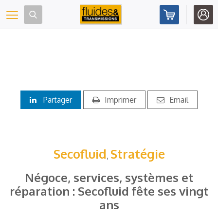
Panneau de gestion des cookies
Toggle navigation
Partager
Imprimer
Email
Secofluid
Stratégie
,
Négoce, services, systèmes et
réparation : Secofluid fête ses vingt
ans