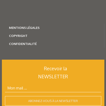
MENTION
S LÉGALES
COPYRIGHT
CONFIDENTIALITÉ
Mécatronique
Une gamme modulaire
pour les entraînements
Recevoir la
Avec sa gamme de produits modulaires, Nord Drivesystems
NEWSLETTER
propose de multiples combinaisons de moteurs,
de réducteurs et de composants électroniques…
ABONNEZ-VOUS À LA NEWSLETTER