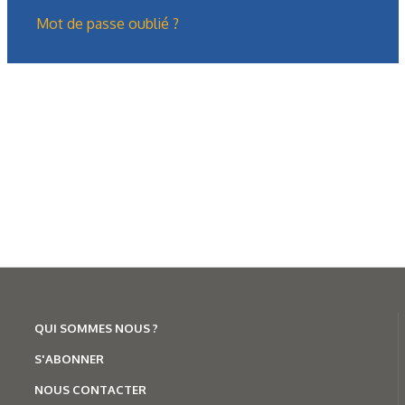
Mot de passe oublié ?
Formation
Présentation générale des treuils
hydrauliques (2/2)
Dans la première partie, nous avions présenté le treuil : ses
fonctions, ses domaines d’utilisation, sa composition
mécanique, son…
QUI SOMMES NOUS ?
S'ABONNER
NOUS CONTACTER