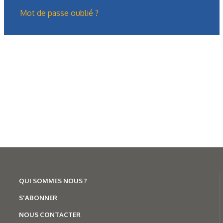
Mot de passe oublié ?
Formation
Présentation générale des treuils
hydrauliques (2/2)
Dans la première partie, nous avions présenté le treuil : ses
fonctions, ses domaines d’utilisation, sa composition
mécanique, son…
QUI SOMMES NOUS ?
S'ABONNER
NOUS CONTACTER