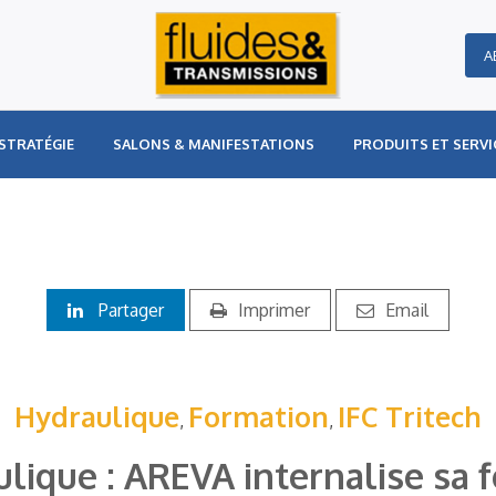
A
STRATÉGIE
SALONS & MANIFESTATIONS
PRODUITS ET SERVI
Partager
Imprimer
Email
Hydraulique
Formation
IFC Tritech
,
,
ique : AREVA internalise sa f