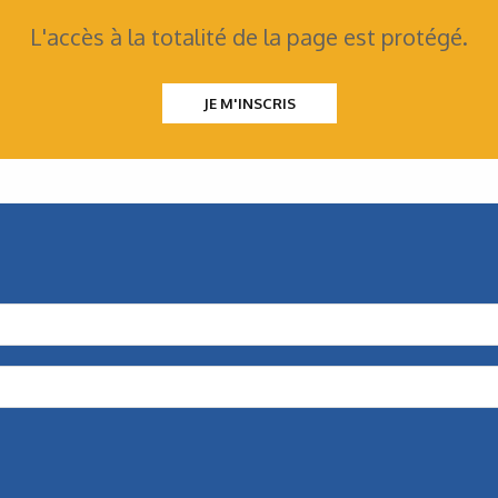
L'accès à la totalité de la page est protégé.
JE M'INSCRIS
Mécatronique
Une gamme modulaire
pour les entraînements
Avec sa gamme de produits modulaires, Nord Drivesystems
propose de multiples combinaisons de moteurs,
de réducteurs et de composants électroniques…