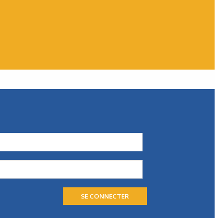
WEG
Des solutions économes en
énergie
WEG présente une palette de solutions économe en
énergie, dont le moteur W80 AXgen. Toutes sont conçues
pour aider les exploitants à faire face…
SE CONNECTER