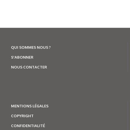
QUI SOMMES NOUS ?
S'ABONNER
29/06/2026
NOUS CONTACTER
Robotique
,
Entreprises
Flex et Teradyne Robotics
étendent leur partenariat dans
l’automatisation
MENTION
S LÉGALES
COPYRIGHT
CONFIDENTIALITÉ