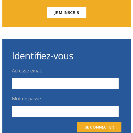
s’adressera à celui qu’il jugera le plus apte à
JE M'INSCRIS
satisfaire ses besoins.
Identifiez-vous
Adresse email
Mot de passe
SE CONNECTER