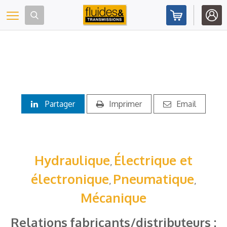
Panneau de gestion des cookies
Toggle navigation
Partager
Imprimer
Email
Hydraulique
Électrique et
,
électronique
Pneumatique
,
,
Mécanique
Relations fabricants/distributeurs :