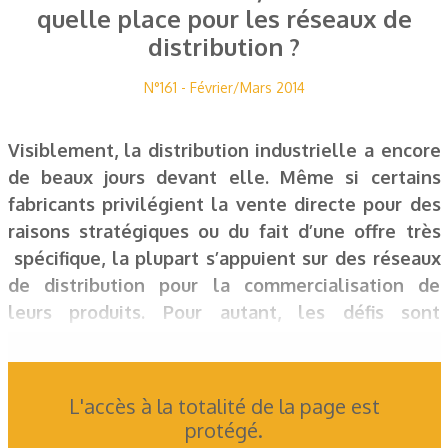
quelle place pour les réseaux de
distribution ?
N°161 - Février/Mars 2014
Visiblement, la distribution industrielle a encore
de beaux jours devant elle. Même si certains
fabricants privilégient la vente directe pour des
raisons stratégiques ou du fait d’une offre très
spécifique, la plupart s’appuient sur des réseaux
de distribution pour la commercialisation de
leurs produits. Pour autant, les défis sont
nombreux pour les distributeurs qui doivent en
permanence justifier leur position sur le marché
en apportant une véritable valeur ajoutée basée
L'accès à la totalité de la page est
sur de solides compétences techniques. Car, in
protégé.
fine, c’est le client qui aura le dernier mot et